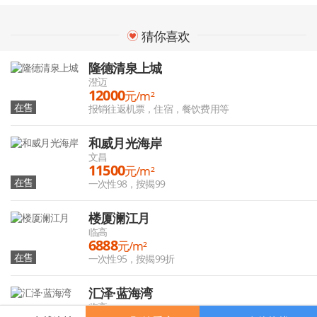
猜你喜欢
隆德清泉上城
澄迈
12000
元/m²
在售
报销往返机票，住宿，餐饮费用等
和威月光海岸
文昌
11500
元/m²
在售
一次性98，按揭99
楼厦澜江月
临高
6888
元/m²
在售
一次性95，按揭99折
汇泽·蓝海湾
临高