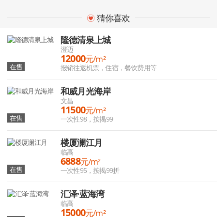
猜你喜欢
隆德清泉上城
澄迈
12000
元/m²
在售
报销往返机票，住宿，餐饮费用等
和威月光海岸
文昌
11500
元/m²
在售
一次性98，按揭99
楼厦澜江月
临高
6888
元/m²
在售
一次性95，按揭99折
汇泽·蓝海湾
临高
15000
元/m²