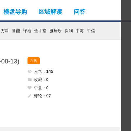
楼盘导购
区域解读
问答
万科
鲁能
绿地
金手指
雅居乐
保利
中海
中信
8-13)
在售
人气：
145
收藏：
0
中意：
0
评论：
97