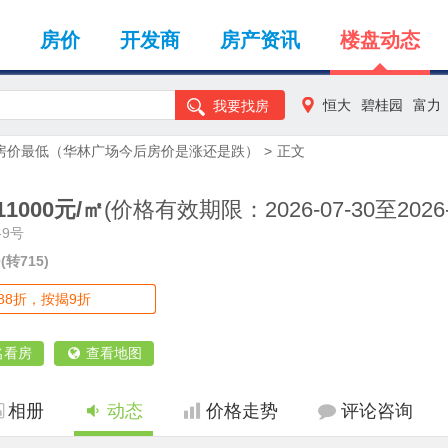
房价
开发商
房产资讯
楼盘动态
恒大
碧桂园
富力
我要找房
房价最低（华林广场今后房价是涨还是跌）
>
正文
11000元/㎡
(价格有效期限：2026-07-30至2026-0
9号
0(转715)
88折，按揭9折
名看房
查看地图
相册
动态
价格走势
评论咨询