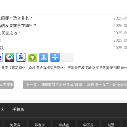
花园哪个适合养老？
2025-0
后的发展前景在哪里？
2025-0
的优选之地！
2025-0
！
2025-0
跌）
2025-0
子
粤泰福嘉花园业主论坛
美舍香槟买房资格
中天海景产权
琼山区买房优势
丽海阳光
昌养老胜地速递！
下一篇：海南海口买房过冬成“奢望”，城投海一方二手房还会
博客
手机版
海景房
养老房
新楼盘
学区房
别墅