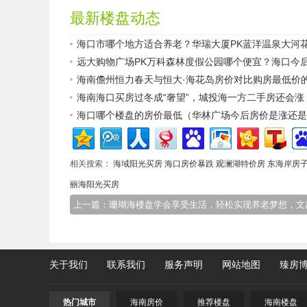
最新楼盘动态
海口市哪个地方适合养老？华瑞大厦PK蓝洋温泉大河
远大购物广场PK万科森林度假公园哪个便宜？海口今
海南儋州恒力春天与恒大·海花岛房价对比购房最低价
海南海口买房过冬成“奢望”，城投海一方二手房还会涨
海口哪个楼盘的房价最低（华林广场今后房价是涨还是
相关搜索：
海域阳光买房
海口房价暴跌
观澜湖特价房
东海岸房
丽海阳光买房
上一篇：珊瑚海楼盘学会享受生活，轻松实现养老梦想，文
关于我们
联系我们
服务声明
网站地图
臻房
热门城市
海南房价
推荐楼盘
海南楼盘