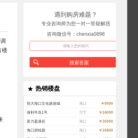
遇到购房难题？
专业咨询师为您一对一答疑解惑
咨询微信号：chenxia0898
的调
售楼
搜索答案
热销楼盘
恒大海口文化旅游城
海口
￥9500
保利半岛1号
万宁
￥24000
来
富力盈溪谷
海口
￥35000
海口碧桂园
海口
￥16800