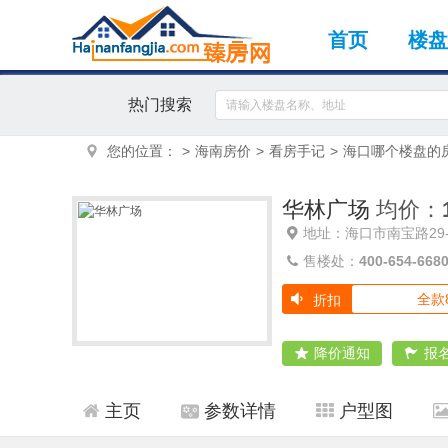
首页
楼盘
热门搜索
您的位置：
>
海南房价
>
看房手记
>
海口哪个楼盘的
华林广场
均价：
地址：海口市南宝路29-
售楼处：
400-654-668
全款
折扣
降价通知
报
主页
参数详情
户型图