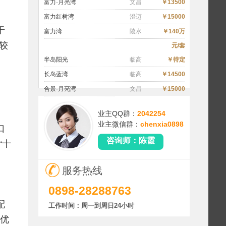
富力·月亮湾
文昌
￥13500
富力红树湾
澄迈
￥15000
于
富力湾
陵水
￥140万
较
元/套
半岛阳光
临高
￥待定
长岛蓝湾
临高
￥14500
合景·月亮湾
文昌
￥15000
业主QQ群：
2042254
业主微信群：
chenxia0898
口
咨询师：陈霞
“十
服务热线
0898-28288763
配
工作时间：周一到周日24小时
和优